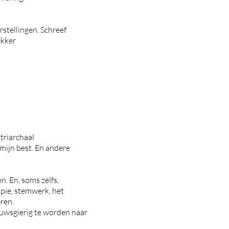
rstellingen.
Schreef
ekker
atriarchaal
mijn best.
En andere
. En, soms zelfs,
pie, stemwerk, het
ren.
euwsgierig te worden naar