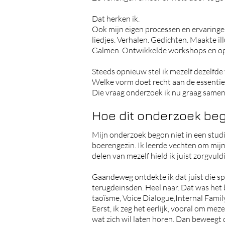
Dat herken ik.
Ook mijn eigen processen en ervaring
liedjes.
Verhalen.
Gedichten.
Maakte ill
Galmen.
Ontwikkelde workshops en op
Steeds opnieuw stel ik mezelf dezelfde
Welke vorm doet recht aan de essentie
Die vraag onderzoek ik nu graag same
Hoe dit onderzoek be
Mijn onderzoek begon niet in een studi
boerengezin.
Ik leerde vechten om mijn
delen van mezelf hield ik juist zorgvuld
Gaandeweg ontdekte ik dat juist die s
terugdeinsden. Heel naar. Dat was het 
taoïsme, Voice Dialogue,Internal Family
Eerst, ik zeg het eerlijk, vooral om m
wat zich wil laten horen. Dan beweegt d