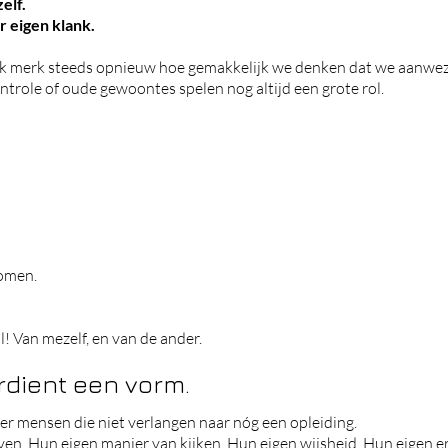
elf.
r eigen klank.
ik merk steeds opnieuw hoe gemakkelijk we denken dat we aanwezig
ntrole of oude gewoontes spelen nog altijd een grote rol.
romen.
.
l! Van mezelf, en van de ander.
verdient een vorm.
er mensen die niet verlangen naar nóg een opleiding.
ven. Hun eigen manier van kijken.
Hun eigen wijsheid.
Hun eigen er