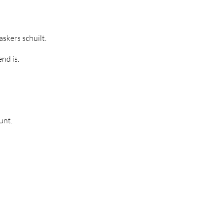
askers schuilt.
nd is.
unt.