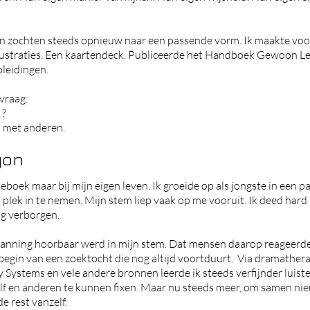
en zochten steeds opnieuw naar een passende vorm.
Ik maakte voo
ustraties. Een kaartendeck.
Publiceerde het Handboek Gewoon L
leidingen.
 vraag:
 ?
n met anderen.
gon
eboek maar bij mijn eigen leven.
Ik groeide op als jongste in een p
 plek in te nemen.
Mijn stem liep vaak op me vooruit.
Ik deed hard 
ig verborgen.
panning hoorbaar werd in mijn stem. Dat mensen daarop reageerden
begin van een zoektocht die nog altijd voortduurt.
Via dramathera
 Systems en vele andere bronnen leerde ik steeds verfijnder luiste
ezelf en anderen te kunnen fixen. Maar nu steeds meer, om samen ni
e rest vanzelf.