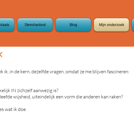
laats
StemAanbod
Blog
Mijn onderzoek
k
k ik, in de kern, dezelfde vragen, omdat ze me blijven fascineren:
ijk IN zichzelf aanwezig is?
eleefde wijsheid, uiteindelijk een vorm die anderen kan raken?
es wat ik doe.