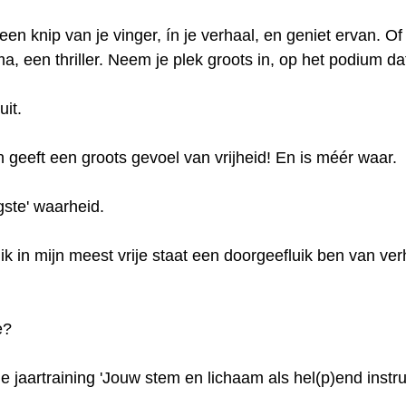
en knip van je vinger, ín je verhaal, en geniet ervan. Of
, een thriller. Neem je plek groots in, op het podium dat
it. 
n geeft een groots gevoel van vrijheid! En is méér waar. 
gste' waarheid. 
t ik in mijn meest vrije staat een doorgeefluik ben van ver
 
e? 
e jaartraining 'Jouw stem en lichaam als hel(p)end instr