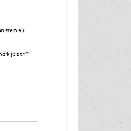
an stem en 
werk je dan?' 