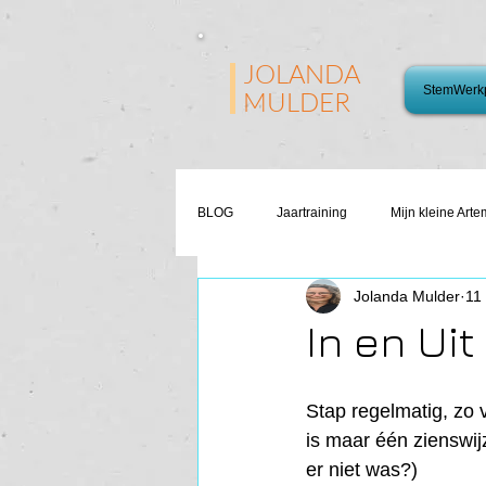
JOLANDA
StemWerkp
MULDER
BLOG
Jaartraining
Mijn kleine Arte
Jolanda Mulder
11
In en Ui
Stap regelmatig, zo v
is maar één zienswijz
er niet was?)