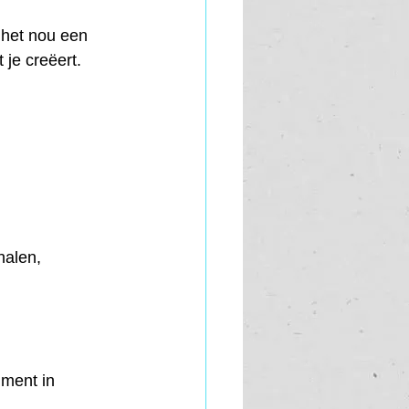
 het nou een 
 je creëert. 
halen, 
ument in 