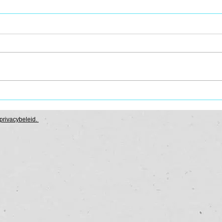
Hoogsensitief en/of
Kun 
emotioneel
ther
privacybeleid
.