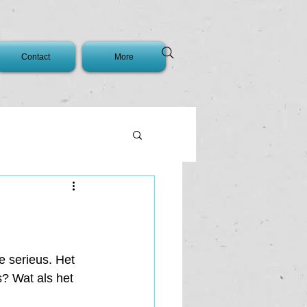
Contact
More
e serieus. Het 
s? Wat als het 