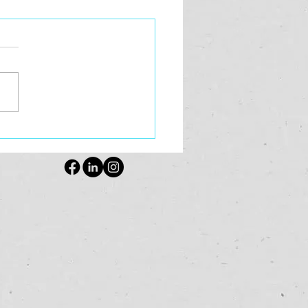
je jezelf helen als
apeut?