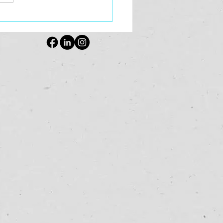
je jezelf helen als
apeut?