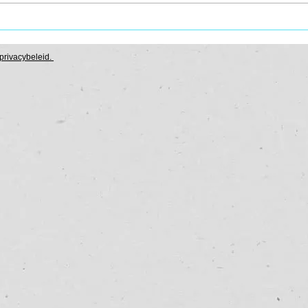
Hoogsensitief en/of
Kun 
emotioneel
ther
privacybeleid
.