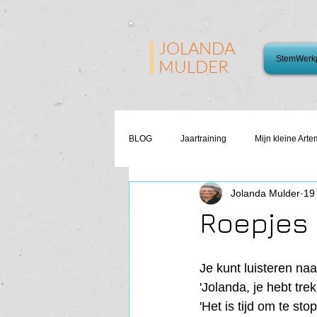
JOLANDA
StemWerkp
MULDER
BLOG
Jaartraining
Mijn kleine Arte
Jolanda Mulder
19
Roepjes
Je kunt luisteren naar
'Jolanda, je hebt trek!
'Het is tijd om te sto