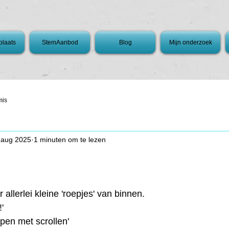
laats
StemAanbod
Blog
Mijn onderzoek
mis
 aug 2025
1 minuten om te lezen
 allerlei kleine 'roepjes' van binnen.
'
ppen met scrollen'