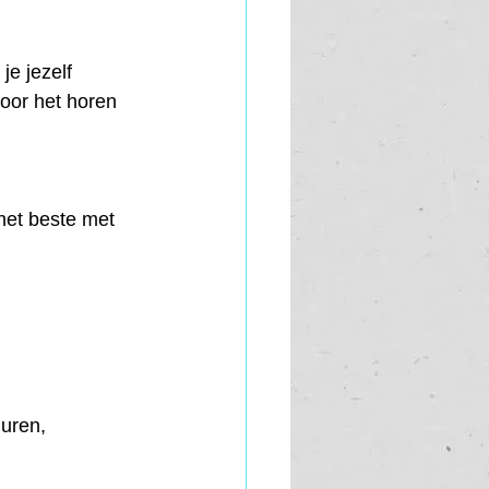
e jezelf 
oor het horen 
 het beste met 
 uren, 