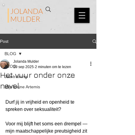
JOLANDA
MULDER
Post
BLOG
Jolanda Mulder
BLOG
29 sep 2025
2 minuten om te lezen
Het vuur onder onze
Jaartraining
navel
Mijn kleine Artemis
Durf jij in vrijheid en openheid te 
spreken over seksualiteit?
Voor mij blijft het soms een drempel — 
mijn maatschappelijke preutsigheid zit 